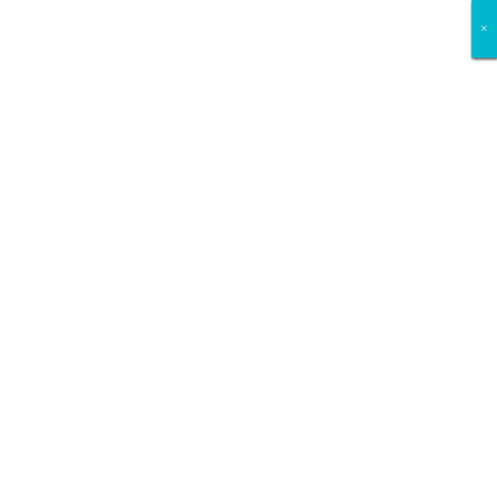
×
×
×
×
×