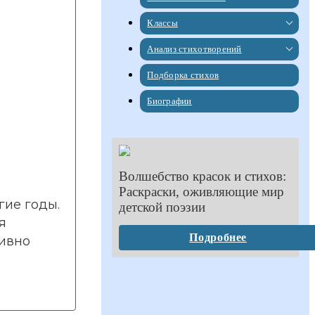
Классы
Анализ стихотворений
Подборка стихов
Биографии
Волшебство красок и стихов:
Раскраски, оживляющие мир
гие годы.
детской поэзии
я
Подробнее
тивно