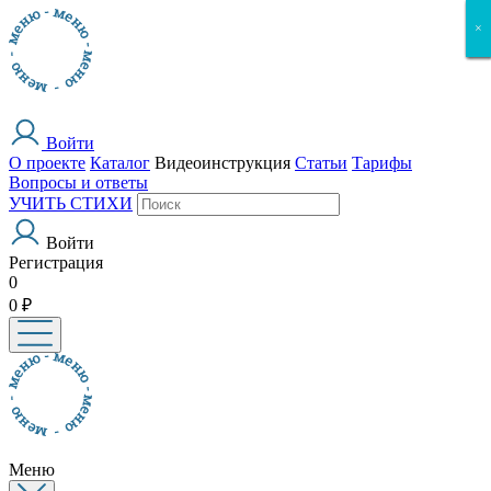
×
×
×
×
×
Войти
О проекте
Каталог
Видеоинструкция
Статьи
Тарифы
Вопросы и ответы
УЧИТЬ СТИХИ
Войти
Регистрация
0
0 ₽
Меню