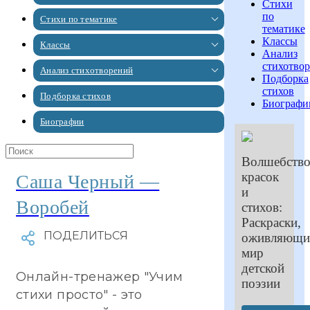
Стихи
по
Стихи по тематике
тематике
Классы
Классы
Анализ
стихотво
Анализ стихотворений
Подборка
стихов
Подборка стихов
Биографи
Биографии
Волшебств
красок
Саша Черный —
и
Воробей
стихов:
Раскраски,
оживляющи
мир
детской
Онлайн-тренажер "Учим
поэзии
стихи просто" - это