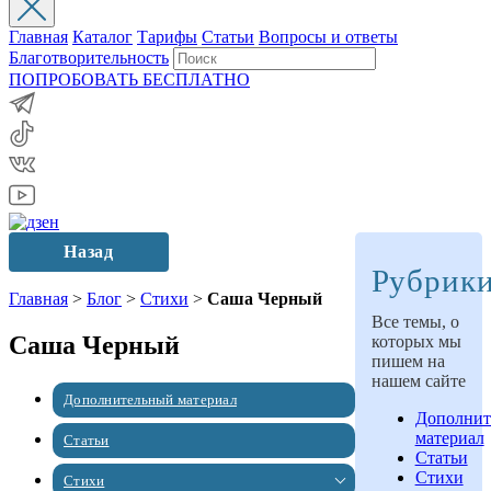
Главная
Каталог
Тарифы
Статьи
Вопросы и ответы
Благотворительность
ПОПРОБОВАТЬ БЕСПЛАТНО
Назад
Рубрик
Главная
>
Блог
>
Стихи
>
Саша Черный
Все темы, о
Саша Черный
которых мы
пишем на
нашем сайте
Дополнительный материал
Дополнит
материал
Статьи
Статьи
Стихи
Стихи