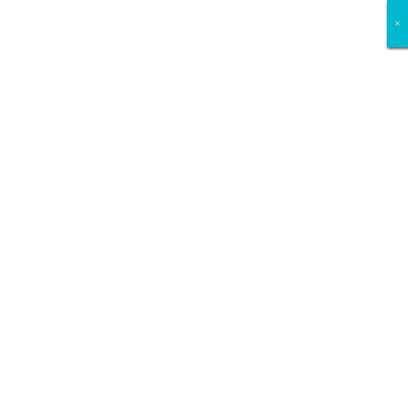
×
×
×
×
×