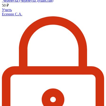
Черемуха (Черемуха душистая)
50 ₽
Учить
Есенин С.А.