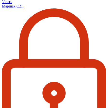
Учить
Маршак С.Я.