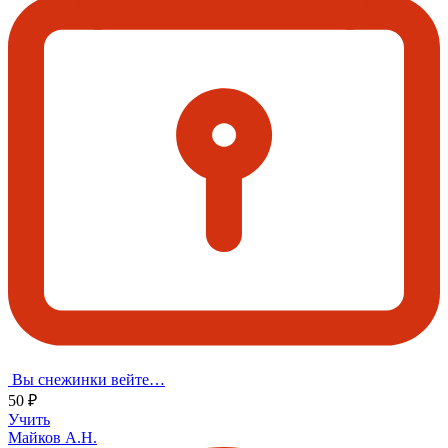
Вы снежинки вейте…
50 ₽
Учить
Майков А.Н.