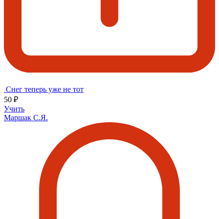
Снег теперь уже не тот
50 ₽
Учить
Маршак С.Я.