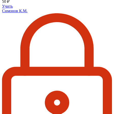
50 ₽
Учить
Симонов К.М.