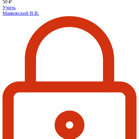
50 ₽
Учить
Маяковский В.В.