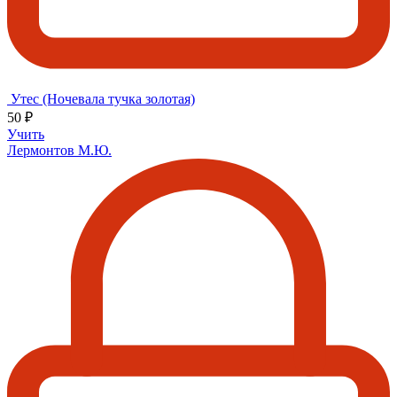
Утес (Ночевала тучка золотая)
50 ₽
Учить
Лермонтов М.Ю.