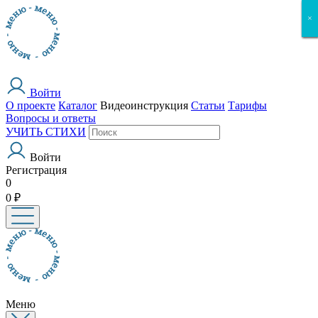
×
×
×
×
×
Войти
О проекте
Каталог
Видеоинструкция
Статьи
Тарифы
Вопросы и ответы
УЧИТЬ СТИХИ
Войти
Регистрация
0
0 ₽
Меню