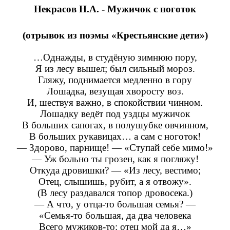
Некрасов Н.А. - Мужичок с ноготок
(отрывок из поэмы «Крестьянские дети»)
…Однажды, в студёную зимнюю пору,
Я из лесу вышел; был сильный мороз.
Гляжу, поднимается медленно в гору
Лошадка, везущая хворосту воз.
И, шествуя важно, в спокойствии чинном.
Лошадку ведёт под уздцы мужичок
В больших сапогах, в полушубке овчинном,
В больших рукавицах… а сам с ноготок!
— Здорово, парнище! — «Ступай себе мимо!»
— Уж больно ты грозен, как я погляжу!
Откуда дровишки? — «Из лесу, вестимо;
Отец, слышишь, рубит, а я отвожу».
(В лесу раздавался топор дровосека.)
— А что, у отца-то большая семья? —
«Семья-то большая, да два человека
Всего мужиков-то: отец мой да я…»