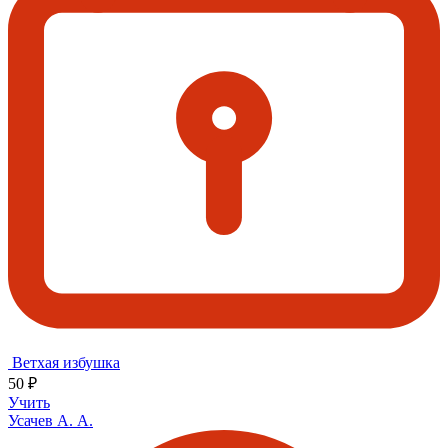
Ветхая избушка
50 ₽
Учить
Усачев А. А.