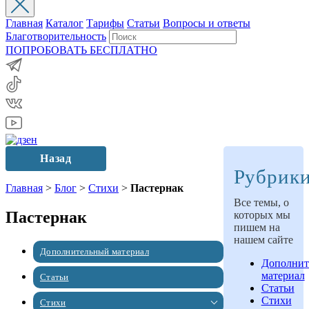
Главная
Каталог
Тарифы
Статьи
Вопросы и ответы
Благотворительность
ПОПРОБОВАТЬ БЕСПЛАТНО
Назад
Рубрик
Главная
>
Блог
>
Стихи
>
Пастернак
Все темы, о
Пастернак
которых мы
пишем на
нашем сайте
Дополнительный материал
Дополнит
материал
Статьи
Статьи
Стихи
Стихи