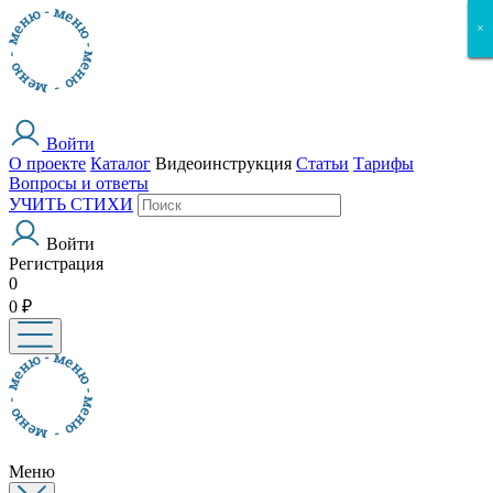
×
×
×
×
×
Войти
О проекте
Каталог
Видеоинструкция
Статьи
Тарифы
Вопросы и ответы
УЧИТЬ СТИХИ
Войти
Регистрация
0
0 ₽
Меню