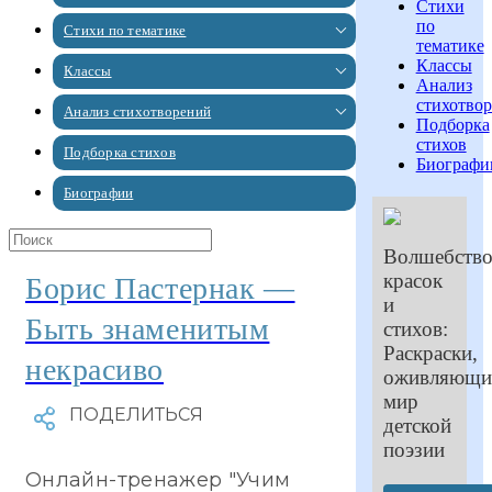
Стихи
по
Стихи по тематике
тематике
Классы
Классы
Анализ
стихотво
Анализ стихотворений
Подборка
стихов
Подборка стихов
Биографи
Биографии
Волшебств
красок
Борис Пастернак —
и
Быть знаменитым
стихов:
Раскраски,
некрасиво
оживляющи
мир
детской
поэзии
Онлайн-тренажер "Учим