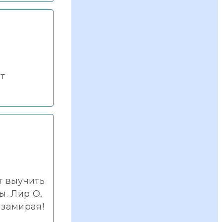
т
т выучить
ы. Лир О,
 замирая!