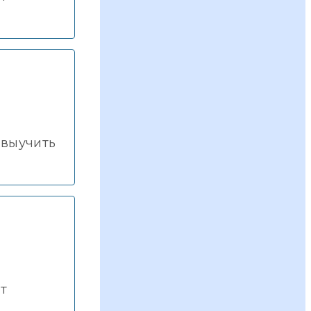
 выучить
т