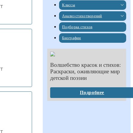
Классы
т
Анализ стихотворений
Подборка стихов
Биографии
Волшебство красок и стихов:
т
Раскраски, оживляющие мир
детской поэзии
Подробнее
т