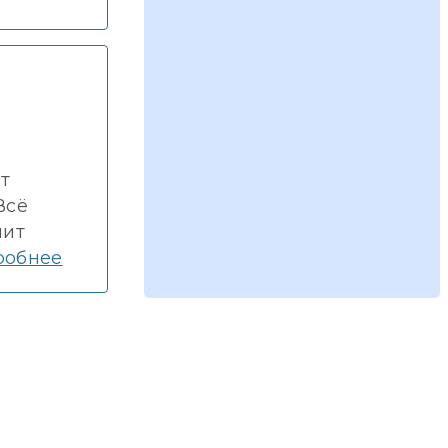
т
Всё
шит
робнее