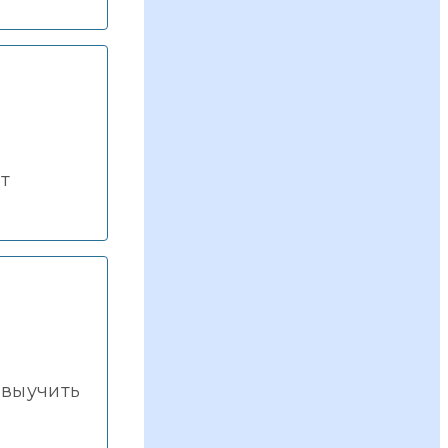
т
 выучить