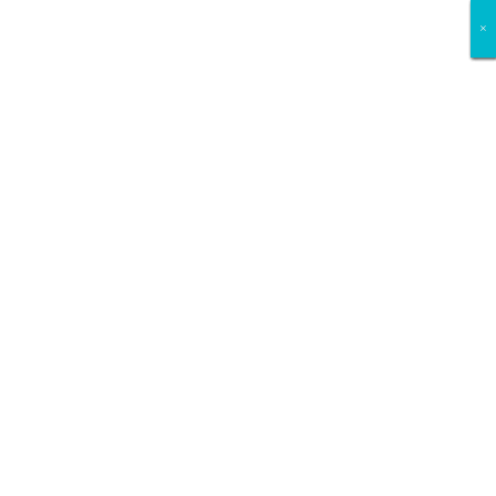
×
×
×
×
×