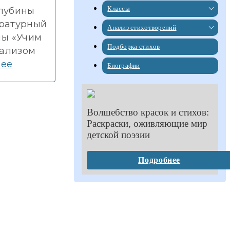
Классы
глубины
ературный
Анализ стихотворений
мы «Учим
Подборка стихов
нализом
нее
Биографии
Волшебство красок и стихов:
Раскраски, оживляющие мир
детской поэзии
Подробнее