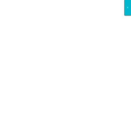
×
×
×
×
×