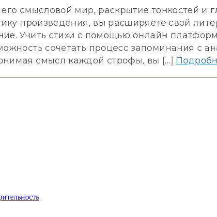
 его смысловой мир, раскрытие тонкостей и 
атику произведения, вы расширяете свой лит
ние. Учить стихи с помощью онлайн платфор
можность сочетать процесс запоминания с а
онимая смысл каждой строфы, вы […]
Подроб
рительность