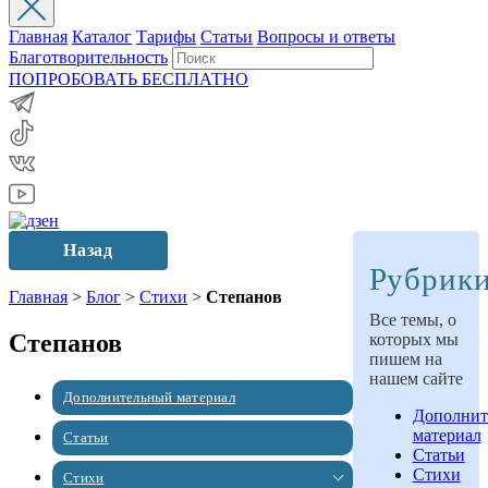
Главная
Каталог
Тарифы
Статьи
Вопросы и ответы
Благотворительность
ПОПРОБОВАТЬ БЕСПЛАТНО
Назад
Рубрик
Главная
>
Блог
>
Стихи
>
Степанов
Все темы, о
Степанов
которых мы
пишем на
нашем сайте
Дополнительный материал
Дополнит
материал
Статьи
Статьи
Стихи
Стихи