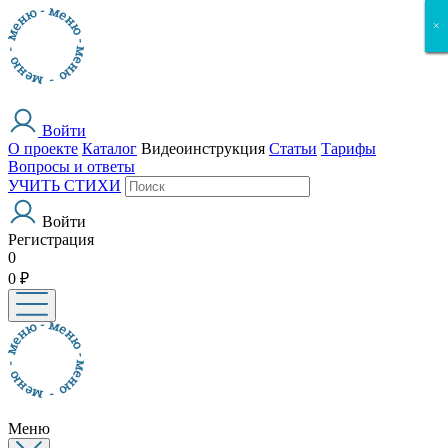
×
×
×
×
×
Войти
О проекте
Каталог
Видеоинструкция
Статьи
Тарифы
Вопросы и ответы
УЧИТЬ СТИХИ
Войти
Регистрация
0
0 ₽
Меню