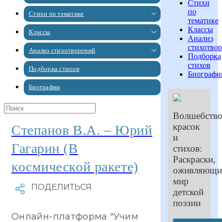
Стихи
по
Стихи по тематике
тематике
Классы
Классы
Анализ
стихотво
Анализ стихотворений
Подборка
стихов
Подборка стихов
Биографи
Биографии
Волшебств
красок
Степанов В.А. – Юрий
и
Гагарин (В
стихов:
Раскраски,
космической ракете)
оживляющи
мир
детской
поэзии
Онлайн-платформа "Учим