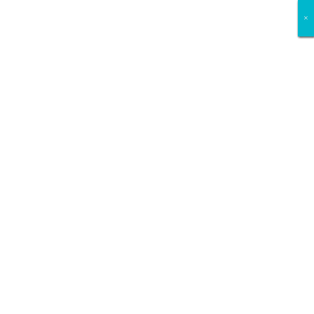
×
×
×
×
×