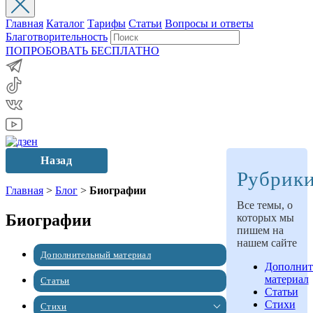
Главная
Каталог
Тарифы
Статьи
Вопросы и ответы
Благотворительность
ПОПРОБОВАТЬ БЕСПЛАТНО
Назад
Рубрик
Главная
>
Блог
>
Биографии
Все темы, о
Биографии
которых мы
пишем на
нашем сайте
Дополнительный материал
Дополнит
материал
Статьи
Статьи
Стихи
Стихи