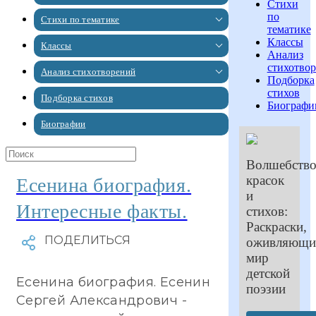
Стихи
по
Стихи по тематике
тематике
Классы
Классы
Анализ
стихотво
Анализ стихотворений
Подборка
стихов
Подборка стихов
Биографи
Биографии
Волшебств
красок
Есенина биография.
и
Интересные факты.
стихов:
Раскраски,
оживляющи
мир
детской
Есенина биография. Есенин
поэзии
Сергей Александрович -