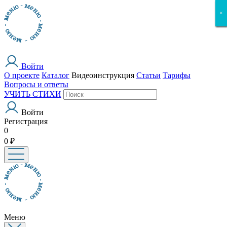
×
×
×
×
×
Войти
О проекте
Каталог
Видеоинструкция
Статьи
Тарифы
Вопросы и ответы
УЧИТЬ СТИХИ
Войти
Регистрация
0
0 ₽
Меню