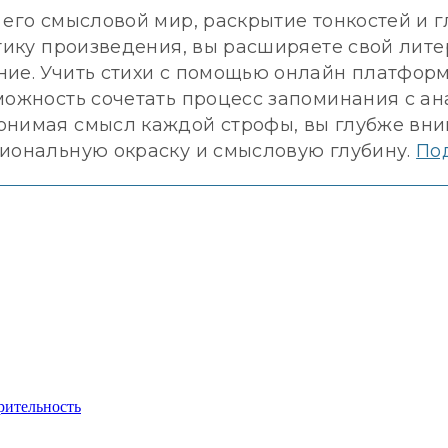
 его смысловой мир, раскрытие тонкостей и 
атику произведения, вы расширяете свой лит
ние. Учить стихи с помощью онлайн платфор
можность сочетать процесс запоминания с а
онимая смысл каждой строфы, вы глубже вни
циональную окраску и смысловую глубину.
По
рительность