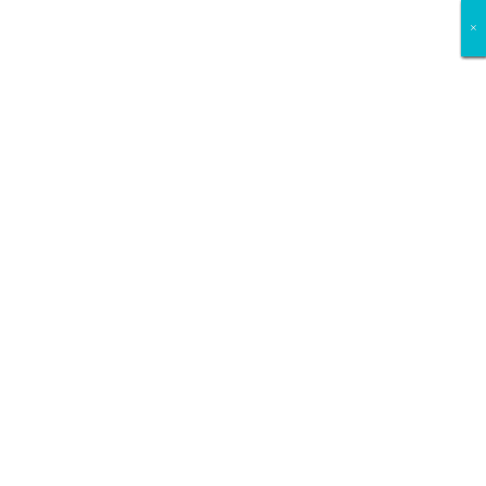
×
×
×
×
×