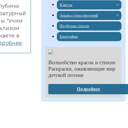
Классы
глубины
ературный
Анализ стихотворений
мы "Учим
Подборка стихов
нализом
каете в
Биографии
дробнее
Волшебство красок и стихов:
Раскраски, оживляющие мир
детской поэзии
Подробнее