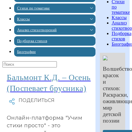
Стихи
по
Стихи по тематике
тематике
Классы
Классы
Анализ
стихотво
Анализ стихотворений
Подборка
стихов
Подборка стихов
Биографи
Биографии
Волшебств
красок
Бальмонт К.Д. – Осень
и
(Поспевает брусника)
стихов:
Раскраски,
оживляющи
мир
детской
Онлайн-платформа "Учим
поэзии
стихи просто" - это