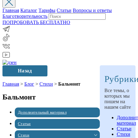
Главная
Каталог
Тарифы
Статьи
Вопросы и ответы
Благотворительность
ПОПРОБОВАТЬ БЕСПЛАТНО
Назад
Рубрик
Главная
>
Блог
>
Стихи
>
Бальмонт
Все темы, о
Бальмонт
которых мы
пишем на
нашем сайте
Дополнительный материал
Дополнит
материал
Статьи
Статьи
Стихи
Стихи