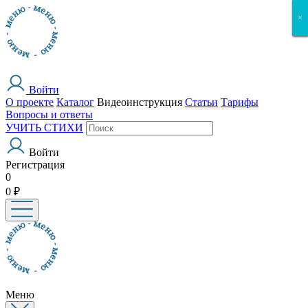
×
×
×
×
×
Войти
О проекте
Каталог
Видеоинструкция
Статьи
Тарифы
Вопросы и ответы
УЧИТЬ СТИХИ
Войти
Регистрация
0
0 ₽
Меню