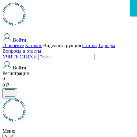
×
×
×
×
×
Войти
О проекте
Каталог
Видеоинструкция
Статьи
Тарифы
Вопросы и ответы
УЧИТЬ СТИХИ
Войти
Регистрация
0
0 ₽
Меню