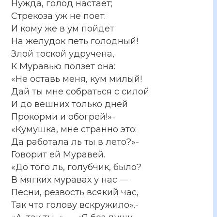
Нужда, голод настает;
Стрекоза уж не поет:
И кому же в ум пойдет
На желудок петь голодный!
Злой тоской удручена,
К Муравью ползет она:
«Не оставь меня, кум милый!
Дай ты мне собраться с силой
И до вешних только дней
Прокорми и обогрей!»-
«Кумушка, мне странно это:
Да работала ль ты в лето?»-
Говорит ей Муравей.
«До того ль, голубчик, было?
В мягких муравах у нас —
Песни, резвость всякий час,
Так что голову вскружило».-