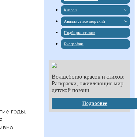
Классы
Анализ стихотворений
Подборка стихов
Биографии
Волшебство красок и стихов:
Раскраски, оживляющие мир
детской поэзии
Подробнее
гие годы.
я
тивно