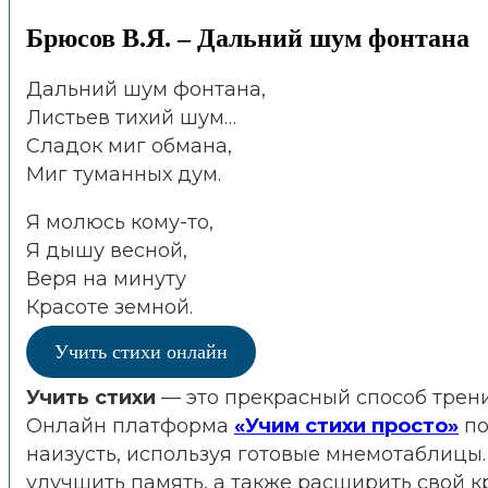
Брюсов В.Я. – Дальний шум фонтана
Дальний шум фонтана,
Листьев тихий шум…
Сладок миг обмана,
Миг туманных дум.
Я молюсь кому-то,
Я дышу весной,
Веря на минуту
Красоте земной.
Учить стихи онлайн
Учить стихи
— это прекрасный способ трени
Онлайн платформа
«Учим стихи просто»
по
наизусть, используя готовые мнемотаблиц
улучшить память, а также расширить свой к