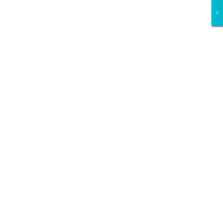
×
×
×
×
×