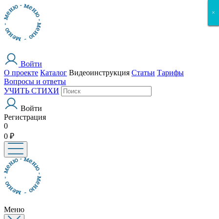
×
×
×
×
×
Войти
О проекте
Каталог
Видеоинструкция
Статьи
Тарифы
Вопросы и ответы
УЧИТЬ СТИХИ
Войти
Регистрация
0
0 ₽
Меню