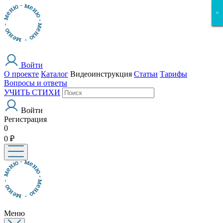
×
×
×
×
×
Войти
О проекте
Каталог
Видеоинструкция
Статьи
Тарифы
Вопросы и ответы
УЧИТЬ СТИХИ
Войти
Регистрация
0
0 ₽
Меню