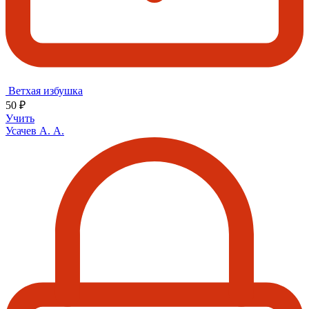
Ветхая избушка
50 ₽
Учить
Усачев А. А.