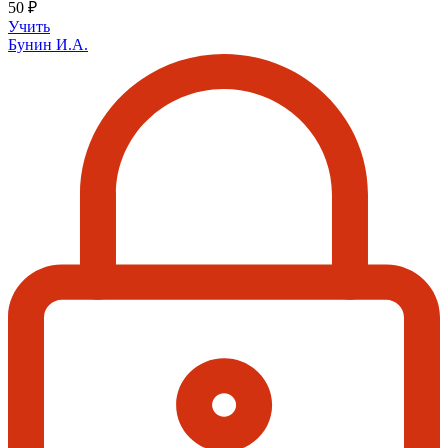
50 ₽
Учить
Бунин И.А.