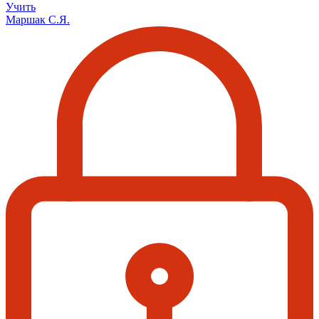
Учить
Маршак С.Я.