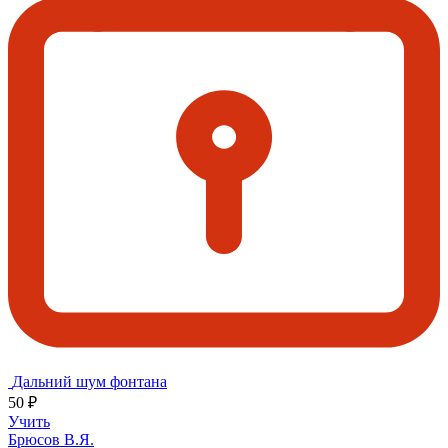
Дальний шум фонтана
50 ₽
Учить
Брюсов В.Я.