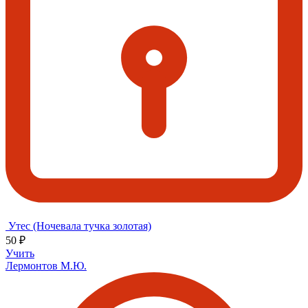
Утес (Ночевала тучка золотая)
50 ₽
Учить
Лермонтов М.Ю.