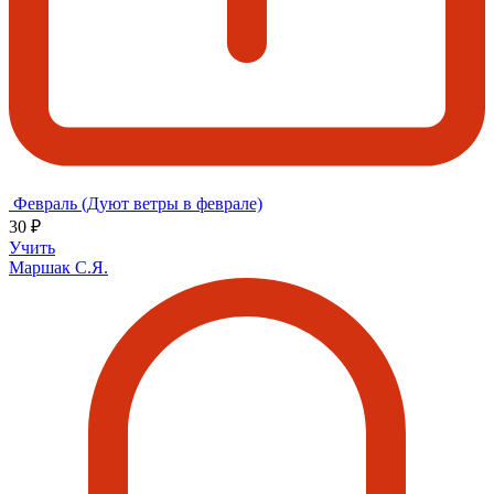
Февраль (Дуют ветры в феврале)
30 ₽
Учить
Маршак С.Я.