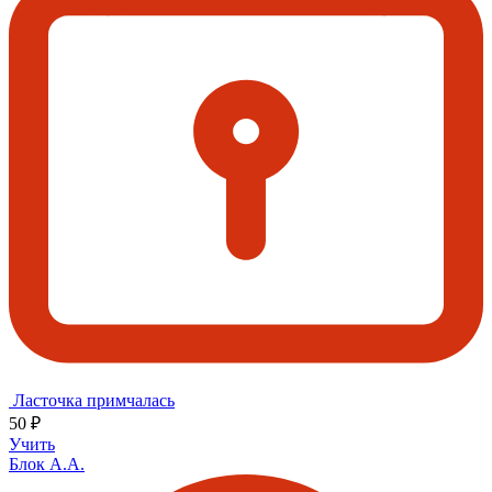
Ласточка примчалась
50 ₽
Учить
Блок А.А.