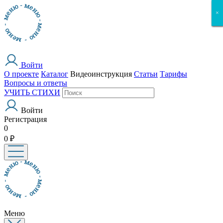
×
×
×
×
×
Войти
О проекте
Каталог
Видеоинструкция
Статьи
Тарифы
Вопросы и ответы
УЧИТЬ СТИХИ
Войти
Регистрация
0
0 ₽
Меню