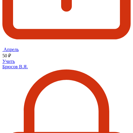
Апрель
50 ₽
Учить
Брюсов В.Я.