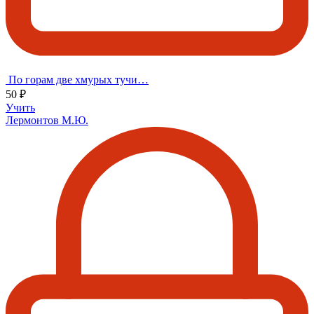
По горам две хмурых тучи…
50 ₽
Учить
Лермонтов М.Ю.