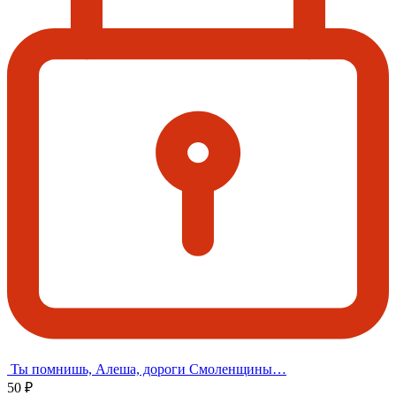
Ты помнишь, Алеша, дороги Смоленщины…
50 ₽